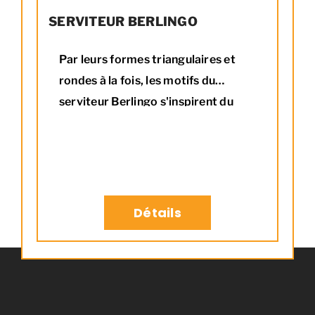
SERVITEUR BERLINGO
Par leurs formes triangulaires et
rondes à la fois, les motifs du
serviteur Berlingo s'inspirent du
célèbre bonbon nantais du même
nom. Pour ajouter de la douceur au
coin du feu ! Combinez le avec le
range bûche BERLINGO pour une
déco encore plus dingue !
Détails