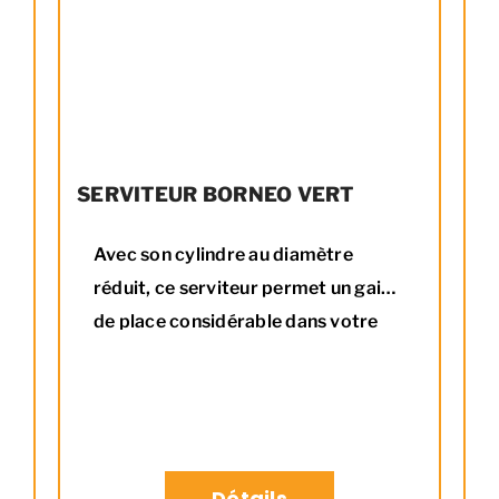
SERVITEUR BORNEO VERT
Avec son cylindre au diamètre
réduit, ce serviteur permet un gain
de place considérable dans votre
4 accessoires : pelle, balai,
intérieur. Laissez entrer un peu
pince, pic
Acier
d'exotisme dans votre intérieur
avec ces motifs végétaux.
Info
produit
Détails