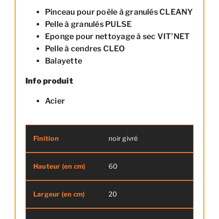
Pinceau pour poêle à granulés CLEANY
Pelle à granulés PULSE
Eponge pour nettoyage à sec VIT’NET
Pelle à cendres CLEO
Balayette
Info produit
Acier
noir givré
Finition
Hauteur (en cm)
Large
60
20