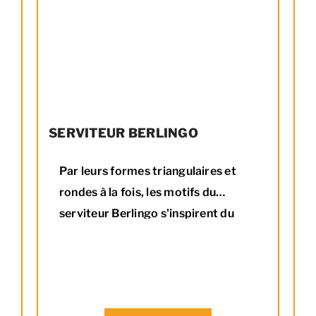
SERVITEUR BERLINGO
Par leurs formes triangulaires et
rondes à la fois, les motifs du
serviteur Berlingo s'inspirent du
célèbre bonbon nantais du même
nom. Pour ajouter de la douceur au
coin du feu ! Combinez le avec le
range bûche BERLINGO pour une