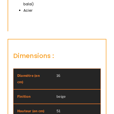
balai)
Acier
Dimensions :
16
Diamètre (en cm)
Finition
Haut
beige
51