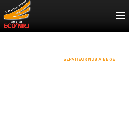
Passer
au
contenu
Accueil
»
Nos accessoires
»
SERVITEUR NUBIA BEIGE