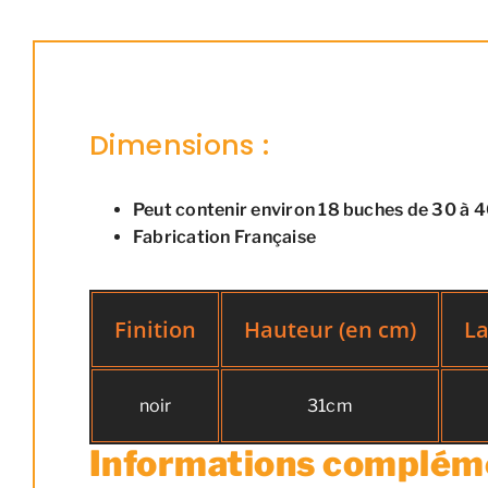
Dimensions :
Peut contenir environ 18 buches de 30 à 
Fabrication Française
Finition
Hauteur (en cm)
La
noir
31cm
Informations complém