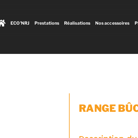
ECO’NRJ
Prestations
Réalisations
Nos accessoires
P
RANGE BÛC