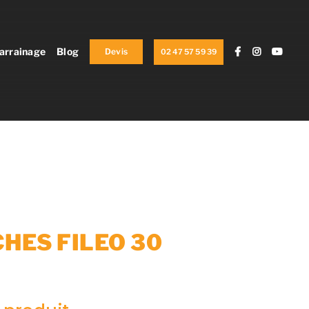
arrainage
Blog
Devis
02 47 57 59 39
HES FILEO 30