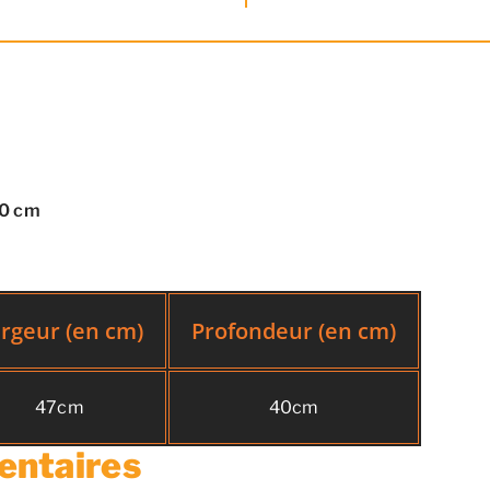
40 cm
rgeur (en cm)
Profondeur (en cm)
47cm
40cm
entaires