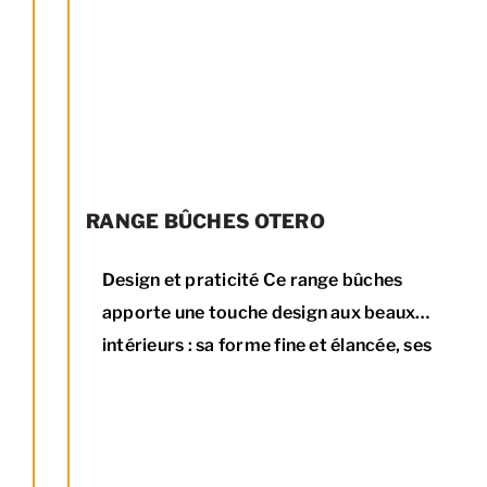
RANGE BÛCHES OTERO
Design et praticité Ce range bûches
apporte une touche design aux beaux
intérieurs : sa forme fine et élancée, ses
flancs subtilement arrondis en font un très
bel objet.