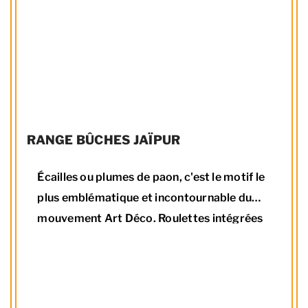
RANGE BÛCHES JAÏPUR
Écailles ou plumes de paon, c'est le motif le
plus emblématique et incontournable du
mouvement Art Déco. Roulettes intégrées
Pour bûches de 30 à 40 cm A associer au
serviteur du même design