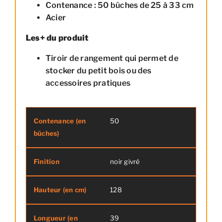
Contenance : 50 bûches de 25 à 33 cm
Acier
Les+ du produit
Tiroir de rangement qui permet de
stocker du petit bois ou des
accessoires pratiques
50
Contenance (en bûches)
Finition
noir givré
128
39