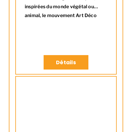
inspirées du monde végétal ou
animal, le mouvement Art Déco
s’affiche sur ce range bûches :
agrémenté d’une bande finement
ciselée laissant apparaître en
transparence une belle couleur
cuivrée.
Détails