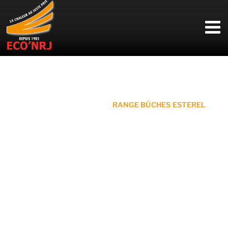
Passer
au
contenu
Accueil
»
Nos accessoires
»
RANGE BÛCHES ESTEREL