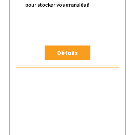
pour stocker vos granulés à
proximité de votre appareil, avec
une touche d'élégance en plus !
Info
produit
Sur roulettes Couvercle
avec poignée d'accroche intégrée
(prise en main aisée permettant de
Détails
suspendre le couvercle)
Contenance : 1 sac de 15 kg