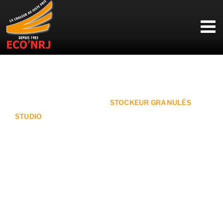
Passer
au
contenu
Accueil
»
Nos accessoires
»
STOCKEUR GRANULÉS
STUDIO