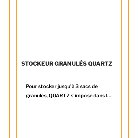
STOCKEUR GRANULÉS QUARTZ
Pour stocker jusqu’à 3 sacs de
granulés, QUARTZ s’impose dans le
salon avec son allure minérale et
architecturale. Ce réservoir à
pellets reprend les multiples
facettes des cristaux de quartz, lui