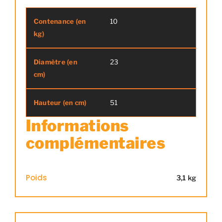
10
Contenance (en kg)
Diamètre (en 
23
51
Informations
complémentaires
Poids
3,1 kg