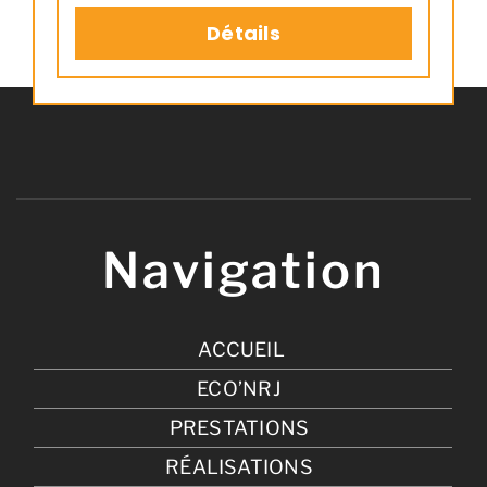
permettant d'être adossé au mur.
Détails
Pratique par sa grande contenance,
on apprécie ses nombreuses
options : roulettes pour un
déplacement aisé jusqu'au poêle,
son tamis pour filtrer les poussières
de granulés.
Navigation
ACCUEIL
ECO’NRJ
PRESTATIONS
RÉALISATIONS