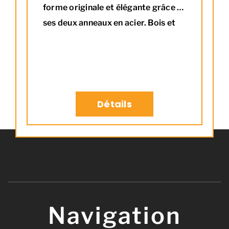
forme originale et élégante grâce à
ses deux anneaux en acier. Bois et
acier deviendront un élément
Info produit
décoratif de votre salon.
Acier
Contenance : 20 bûches de 30
à 40 cm
Profondeur : 33 cm
Détails
Navigation