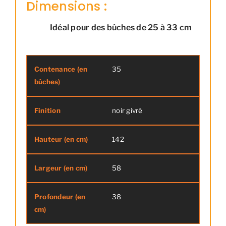
Dimensions :
Idéal pour des bûches de 25 à 33 cm
35
Contenance (en bûches)
Finition
noir givré
142
58
38