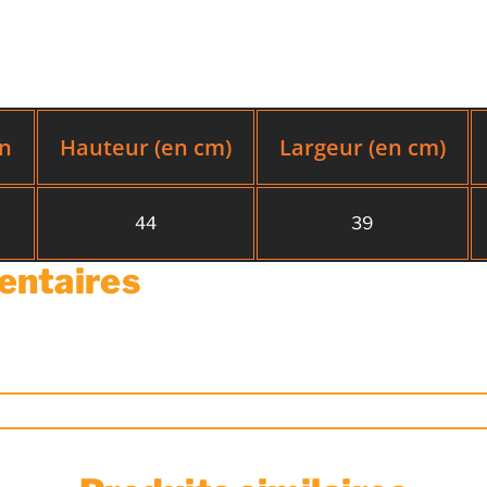
on
Hauteur (en cm)
Largeur (en cm)
44
39
entaires