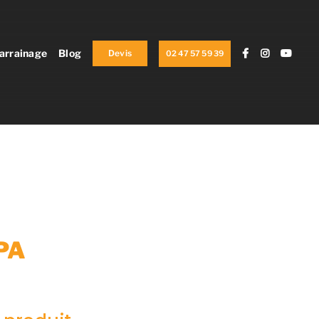
arrainage
Blog
Devis
02 47 57 59 39
PA