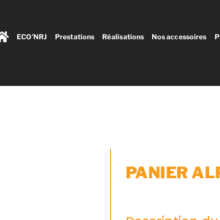
ECO’NRJ
Prestations
Réalisations
Nos accessoires
P
PANIER AL