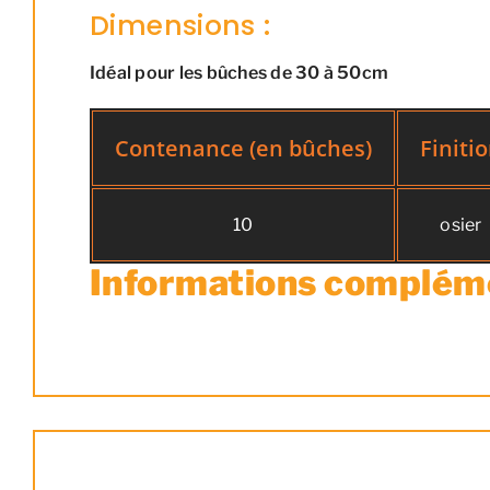
Dimensions :
Idéal pour les bûches de 30 à 50cm
Contenance (en bûches)
Finiti
10
osier
Informations complém