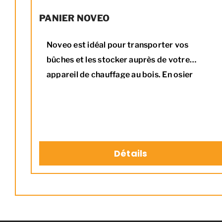
PANIER NOVEO
Noveo est idéal pour transporter vos
bûches et les stocker auprès de votre
appareil de chauffage au bois. En osier
tressé à la main, vous aimerez son style très
champêtre !
Détails