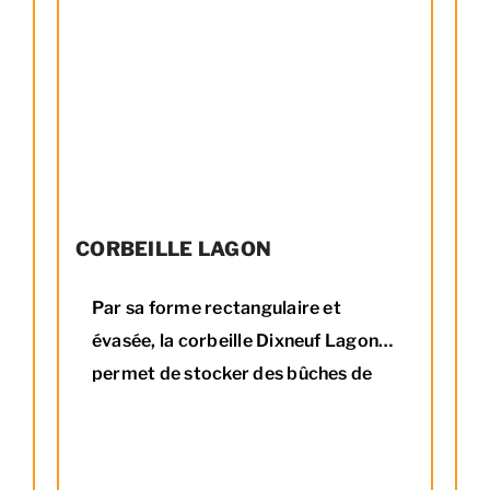
CORBEILLE LAGON
Par sa forme rectangulaire et
évasée, la corbeille Dixneuf Lagon
permet de stocker des bûches de
toutes dimensions. La forme et le
design moderne du range bûches
Dixneuf Lagon offrent un stockage