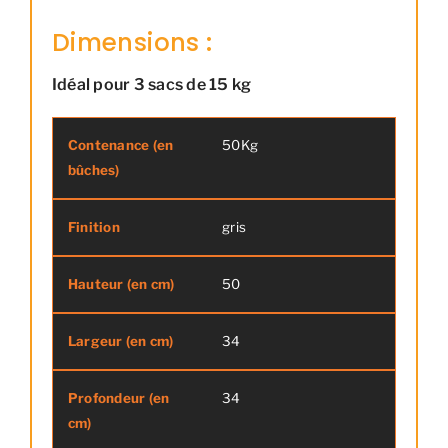
Dimensions :
Idéal pour 3 sacs de 15 kg
50Kg
Contenance (en bûches)
Finition
gris
50
34
34