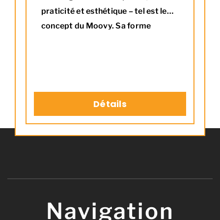
praticité et esthétique – tel est le
concept du Moovy. Sa forme
élancée facilite le transport des
bûches et optimise sa capacité de
transport. Maniable et robuste, ce
chariot est l’atout pour le transport
de vos bûches.
Détails
Navigation