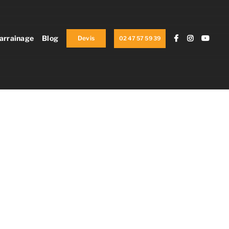
arrainage
Blog
Devis
02 47 57 59 39